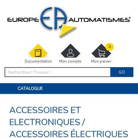
0
Documentation
Mon compte
Mon panier
GO
CATALOGUE
PORTAIL, PORTILLON, CLÔTURE, PERGOLA
PORTE DE GARAGE, RIDEAU
ACCESSOIRES ET
MOTORISATIONS
ACCESSOIRES ET ELECTRONIQUES
BARRIÈRES PARKING
ELECTRONIQUES
/
INTERPHONES VISIOPHONES
PIÈCES DÉTACHÉES
ACCESSOIRES ÉLECTRIQUES