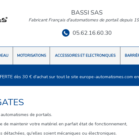
BASSI SAS
Fabricant Français d'automatismes de portail depuis 1
05.62.16.60.30
DEAU
MOTORISATIONS
ACCESSOIRES ET ELECTRONIQUES
BARRIÈ
FFERTE dès 30 € d'achat sur tout le site europe-automatismes.com en
GATES
 automatismes de portails.
de maintenir votre matériel en parfait état de fonctionnement,
s détachées, qu'elles soient mécaniques ou électroniques.