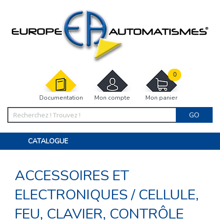
0
Documentation
Mon compte
Mon panier
GO
CATALOGUE
PORTAIL, PORTILLON, CLÔTURE, PERGOLA
PORTE DE GARAGE, RIDEAU
ACCESSOIRES ET
MOTORISATIONS
ACCESSOIRES ET ELECTRONIQUES
BARRIÈRES PARKING
ELECTRONIQUES
/
CELLULE,
INTERPHONES VISIOPHONES
PIÈCES DÉTACHÉES
FEU, CLAVIER, CONTRÔLE