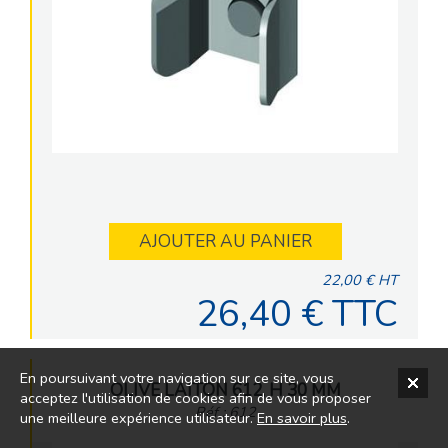
AJOUTER AU PANIER
22,00 € HT
26,40 € TTC
En poursuivant votre navigation sur ce site, vous
OLIVE LAITON 612, H 30 MM
acceptez l'utilisation de cookies afin de vous proposer
Réf : 612
une meilleure expérience utilisateur.
En savoir plus
.