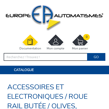
0
Documentation
Mon compte
Mon panier
GO
CATALOGUE
PORTAIL, PORTILLON, CLÔTURE, PERGOLA
PORTE DE GARAGE, RIDEAU
ACCESSOIRES ET
MOTORISATIONS
ACCESSOIRES ET ELECTRONIQUES
BARRIÈRES PARKING
ELECTRONIQUES
/
ROUE
INTERPHONES VISIOPHONES
PIÈCES DÉTACHÉES
RAIL BUTÉE
/
OLIVES,