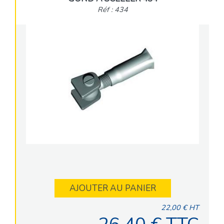
Réf : 434
AJOUTER AU PANIER
22,00 € HT