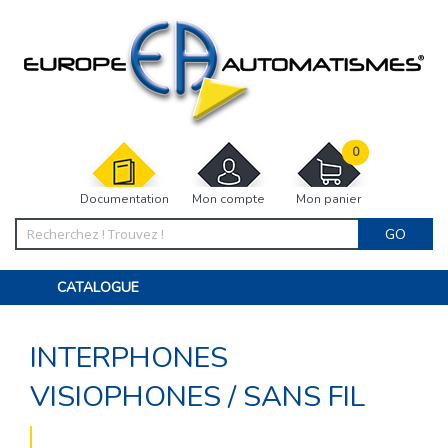
0
Documentation
Mon compte
Mon panier
GO
CATALOGUE
PORTAIL, PORTILLON, CLÔTURE, PERGOLA
PORTE DE GARAGE, RIDEAU
INTERPHONES
MOTORISATIONS
ACCESSOIRES ET ELECTRONIQUES
BARRIÈRES PARKING
VISIOPHONES
/
SANS FIL
INTERPHONES VISIOPHONES
PIÈCES DÉTACHÉES