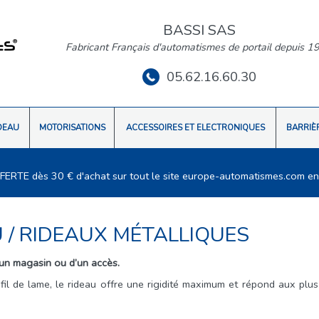
BASSI SAS
Fabricant Français d'automatismes de portail depuis 1
05.62.16.60.30
DEAU
MOTORISATIONS
ACCESSOIRES ET ELECTRONIQUES
BARRIÈ
FFERTE dès 30 € d'achat sur tout le site europe-automatismes.com en
U
/
RIDEAUX MÉTALLIQUES
’un magasin ou d’un accès.
ofil de lame, le rideau offre une rigidité maximum et répond aux plus 