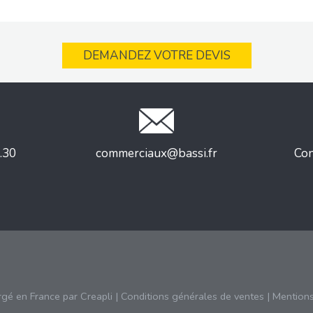
DEMANDEZ VOTRE DEVIS
.30
commerciaux@bassi.fr
Con
rgé en France par
Creapli
|
Conditions générales de ventes
|
Mentions