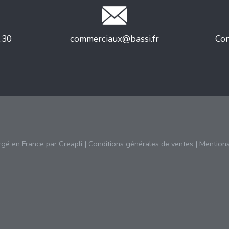
.30
commerciaux@bassi.fr
Con
rgé en France par
Creapli
|
Conditions générales de ventes
|
Mentions