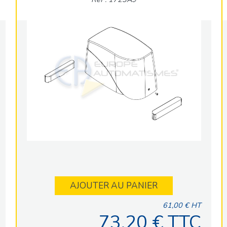
AJOUTER AU PANIER
61,00 € HT
73,20 € TTC